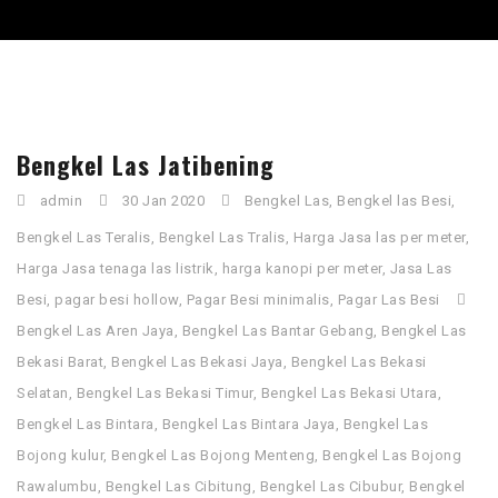
Bengkel Las Jatibening
admin
30 Jan 2020
Bengkel Las
,
Bengkel las Besi
,
Bengkel Las Teralis
,
Bengkel Las Tralis
,
Harga Jasa las per meter
,
Harga Jasa tenaga las listrik
,
harga kanopi per meter
,
Jasa Las
Besi
,
pagar besi hollow
,
Pagar Besi minimalis
,
Pagar Las Besi
Bengkel Las Aren Jaya
,
Bengkel Las Bantar Gebang
,
Bengkel Las
Bekasi Barat
,
Bengkel Las Bekasi Jaya
,
Bengkel Las Bekasi
Selatan
,
Bengkel Las Bekasi Timur
,
Bengkel Las Bekasi Utara
,
Bengkel Las Bintara
,
Bengkel Las Bintara Jaya
,
Bengkel Las
Bojong kulur
,
Bengkel Las Bojong Menteng
,
Bengkel Las Bojong
Rawalumbu
,
Bengkel Las Cibitung
,
Bengkel Las Cibubur
,
Bengkel