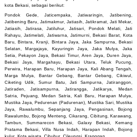
kota Bekasi, sebagai berikut:
Pondok Gede, Jaticempaka, Jatiwaringin, Jatibening,
Jatibening Baru, Jatimakmur, Jatiasih, Jatikramat, Jati Mekar,
Jatiasih, Jatirasa, Jatiluhur, Jatisari, Pondok Melati, Jati
Rahayu, Jatimelati, Jatiwarna, Jatimurni, Bekasi Barat, Kota
Baru, Bintara, Kranji, Bintara Jaya, Jaka Sampurna, Bekasi
Selatan, Margajaya, Kayuringin Jaya, Jaka Mulya, Jaka
Setia, Pekayon Jaya, Bekasi Timur, Aren Jaya, Duren Jaya,
Bekasi Jaya, Margahayu, Bekasi Utara, Teluk Pucung,
Perwira, Harapan Baru, Harapan Jaya, Kali Abang Tengah,
Marga Mulya, Bantar Gebang, Bantar Gebang, Cikiwul,
Ciketing Udik, Sumur Batu, Jati Sampurna, Jatiranggon,
Jatiraden, Jatisampurna, Jatirangga, Jatikarya, Medan
Satria, Pejuang, Medan Satria, Kali Baru, Harapan Mulya,
Mustika Jaya, Pedurenan (Padurenan), Mustika Sari, Mustika
Jaya, Rawalumbu, Sepanjang Jaya, Pengasinan, Bojong
Rawalumbu, Bojong Menteng, Cikarang, Cibitung, Karawang,
Tambun, Summarecon Bekasi, Galaxy Bekasi, Kemang
Pratama Bekasi, Villa Nusa Indah, Harapan Indah, Bojong
kulur, Kota wisata, Cibubur, Cileungsi, Kranggan.