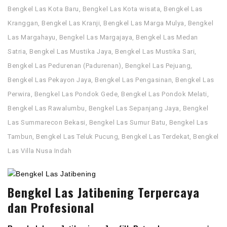
Bengkel Las Kota Baru
,
Bengkel Las Kota wisata
,
Bengkel Las
Kranggan
,
Bengkel Las Kranji
,
Bengkel Las Marga Mulya
,
Bengkel
Las Margahayu
,
Bengkel Las Margajaya
,
Bengkel Las Medan
Satria
,
Bengkel Las Mustika Jaya
,
Bengkel Las Mustika Sari
,
Bengkel Las Pedurenan (Padurenan)
,
Bengkel Las Pejuang
,
Bengkel Las Pekayon Jaya
,
Bengkel Las Pengasinan
,
Bengkel Las
Perwira
,
Bengkel Las Pondok Gede
,
Bengkel Las Pondok Melati
,
Bengkel Las Rawalumbu
,
Bengkel Las Sepanjang Jaya
,
Bengkel
Las Summarecon Bekasi
,
Bengkel Las Sumur Batu
,
Bengkel Las
Tambun
,
Bengkel Las Teluk Pucung
,
Bengkel Las Terdekat
,
Bengkel
Las Villa Nusa Indah
Bengkel Las Jatibening Terpercaya
dan Profesional